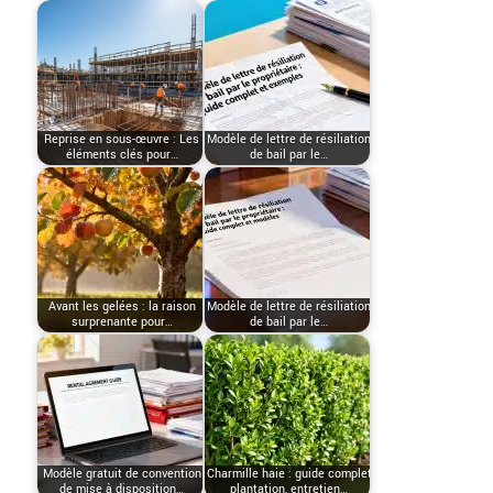
Reprise en sous-œuvre : Les
Modèle de lettre de résiliation
éléments clés pour…
de bail par le…
Avant les gelées : la raison
Modèle de lettre de résiliation
surprenante pour…
de bail par le…
Modèle gratuit de convention
Charmille haie : guide complet
de mise à disposition…
plantation, entretien…