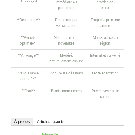
**Reprise**
Immédiate au
Retardée de 6
printemps
mois
**Résistance**
Renforcée par
Fragile la première
vernalisation
année
**Période
Mi-octobre à fin
Mars-avril selon
optimale**
novembre
région
**Arrosage**
Modéré,
Intensif et surveillé
naturellement assuré
**Croissance
Vigoureuse dès mars
Lente adaptation
année 1**
**Coût**
Plants moins chers
Prix élevés haute
saison
À propos
Articles récents