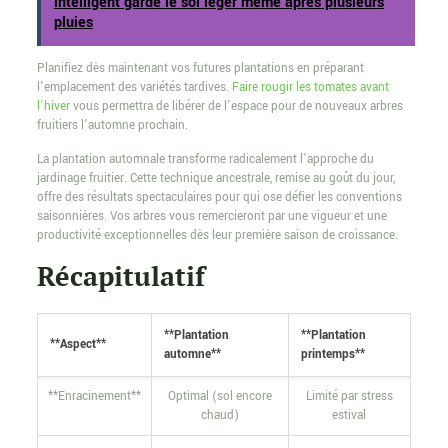
intelligent garde le sol léger même après plusieurs
pluies
Planifiez dès maintenant vos futures plantations en préparant
l’emplacement des variétés tardives.
Faire rougir les tomates avant
l’hiver
vous permettra de libérer de l’espace pour de nouveaux arbres
fruitiers l’automne prochain.
La plantation automnale transforme radicalement l’approche du
jardinage fruitier. Cette technique ancestrale, remise au goût du jour,
offre des résultats spectaculaires pour qui ose défier les conventions
saisonnières. Vos arbres vous remercieront par une vigueur et une
productivité exceptionnelles dès leur première saison de croissance.
Récapitulatif
**Plantation
**Plantation
**Aspect**
automne**
printemps**
**Enracinement**
Optimal (sol encore
Limité par stress
chaud)
estival