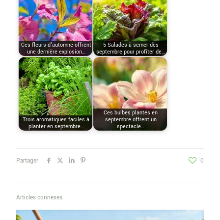
Ces fleurs d’automne offrent
5 Salades à semer dès
une dernière explosion…
septembre pour profiter de…
Ces bulbes plantés en
Trois aromatiques faciles à
septembre offrent un
planter en septembre…
spectacle…
Partager
0
Articles connexes