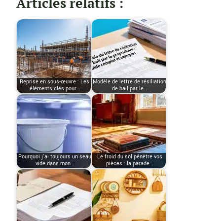
Articles relatifs :
Reprise en sous-œuvre : Les
Modèle de lettre de résiliation
éléments clés pour…
de bail par le…
Pourquoi j’ai toujours un seau
Le froid du sol pénètre vos
vide dans mon…
pièces : la parade…