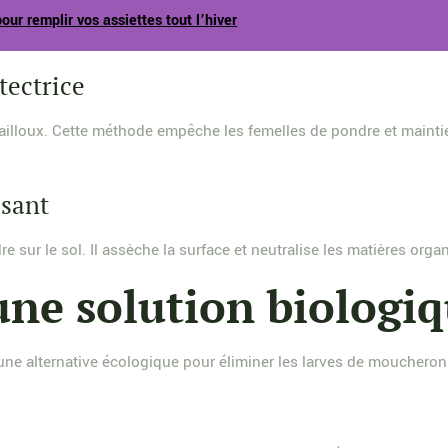
r remplir vos assiettes tout l’hiver
tectrice
ailloux. Cette méthode empêche les femelles de pondre et maintien
ssant
ur le sol. Il assèche la surface et neutralise les matières organiq
une solution biologi
une alternative écologique pour éliminer les larves de moucheron