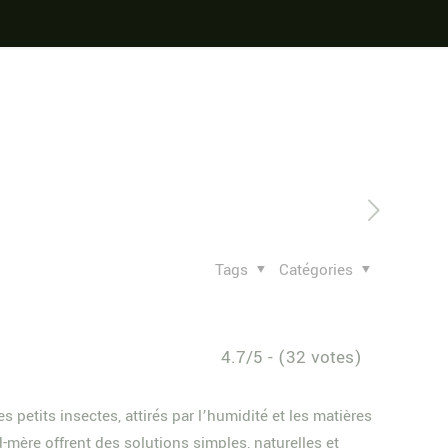
Tags
Catégories
4.7/5 - (32 votes)
petits insectes, attirés par l’humidité et les matières
-mère offrent des solutions simples, naturelles et