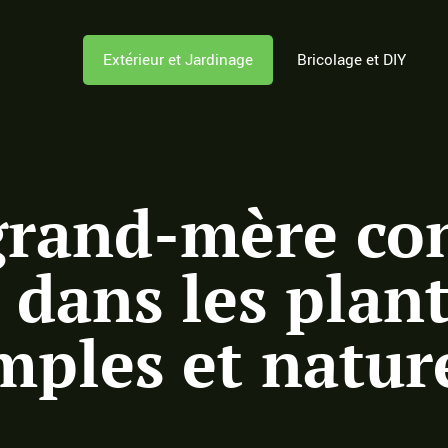
Extérieur et Jardinage
Bricolage et DIY
rand-mère con
dans les plant
mples et natur