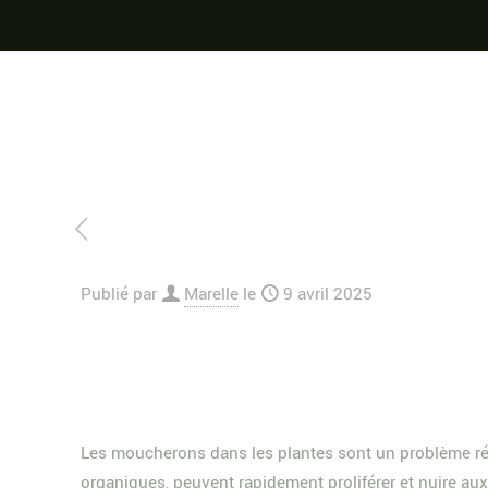
Publié par
Marelle
le
9 avril 2025
Les moucherons dans les plantes sont un problème récurr
organiques, peuvent rapidement proliférer et nuire aux