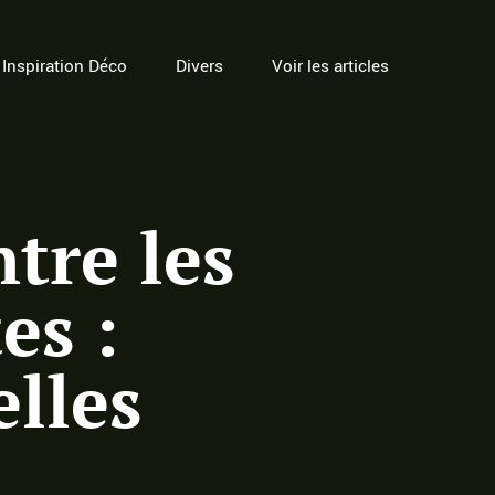
Inspiration Déco
Divers
Voir les articles
tre les
es :
elles