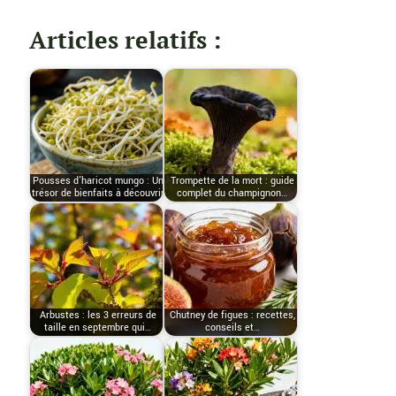
Articles relatifs :
Pousses d'haricot mungo : Un
Trompette de la mort : guide
trésor de bienfaits à découvrir
complet du champignon…
Arbustes : les 3 erreurs de
Chutney de figues : recettes,
taille en septembre qui…
conseils et…