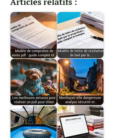
Articles relatifs :
Modèle de compromis de
Modèle de lettre de résiliation
vente pdf : guide complet et…
de bail par le…
Les meilleures astuces pour
Montluçon ville dangereuse :
réaliser un pull pour chien
analyse sécurité et…