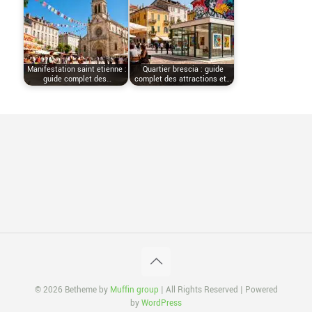
Manifestation saint etienne :
Quartier brescia : guide
guide complet des…
complet des attractions et…
© 2026 Betheme by
Muffin group
| All Rights Reserved | Powered
by
WordPress