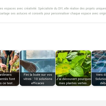
es espaces avec créativité. Spécialiste du DIY, elle réalise des projets uniqu
e partage ses astuces et conseils pour personnaliser chaque espace avec origin
ardiniers
Fini la buée sur vos
Vers d
entés font
vitres : 10 solutions
J’ai découvert pourquoi
Solutio
s ce test…
efficaces
mes plantes vertes…
déb