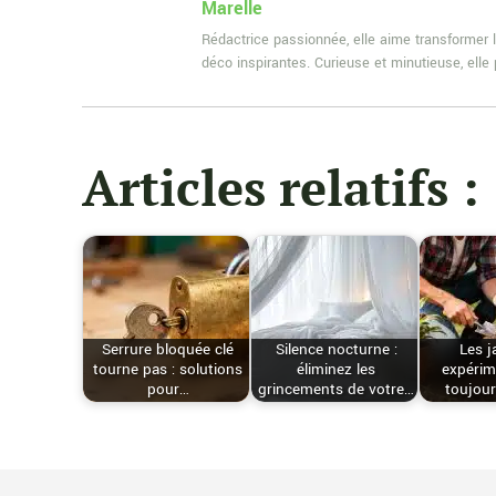
Marelle
Rédactrice passionnée, elle aime transformer l
déco inspirantes. Curieuse et minutieuse, ell
Articles relatifs :
Serrure bloquée clé
Silence nocturne :
Les j
tourne pas : solutions
éliminez les
expérim
pour…
grincements de votre…
toujour