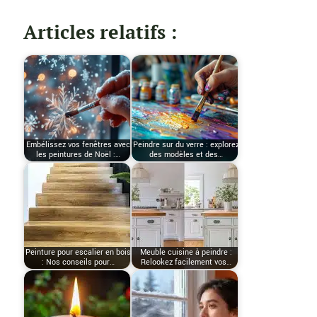
Articles relatifs :
Embélissez vos fenêtres avec
Peindre sur du verre : explorez
les peintures de Noël :…
des modèles et des…
Peinture pour escalier en bois
Meuble cuisine à peindre :
: Nos conseils pour…
Relookez facilement vos…