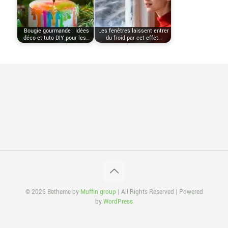
Bougie gourmande : Idées
Les fenêtres laissent entrer
déco et tuto DIY pour les…
du froid par cet effet…
© 2026 Betheme by
Muffin group
| All Rights Reserved | Powered
by
WordPress