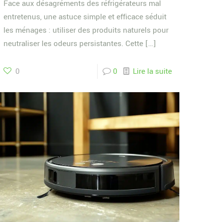
Face aux désagréments des réfrigérateurs mal
entretenus, une astuce simple et efficace séduit
les ménages : utiliser des produits naturels pour
neutraliser les odeurs persistantes. Cette
[…]
0
0
Lire la suite