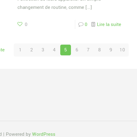
changement de routine, comme
[…]
0
0
Lire la suite
te
1
2
3
4
5
6
7
8
9
10
ed | Powered by
WordPress