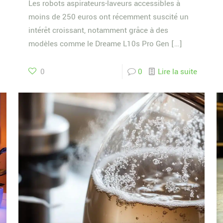
Les robots aspirateurs-laveurs accessibles à
moins de 250 euros ont récemment suscité un
intérêt croissant, notamment grâce à des
modèles comme le Dreame L10s Pro Gen
[…]
0
0
Lire la suite