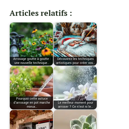
Articles relatifs :
Arrosage goutte à goutte :
Découvrez les techniques
une nouvelle technique…
artistiques pour créer vos…
Pourquoi cette astuce
d’arrosage en pot marche
Le meilleur moment pour
mieux…
arroser ? Ce n’est ni le…