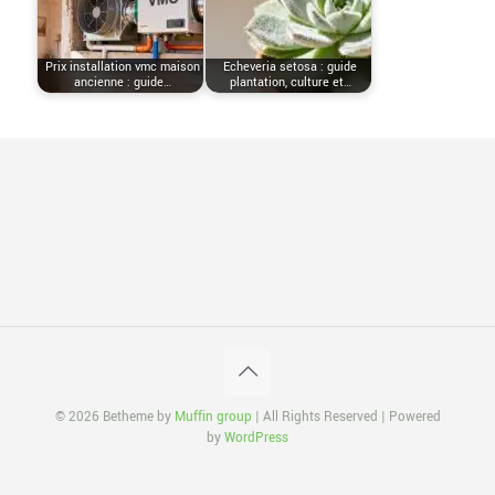
Prix installation vmc maison
Echeveria setosa : guide
ancienne : guide…
plantation, culture et…
© 2026 Betheme by
Muffin group
| All Rights Reserved | Powered
by
WordPress