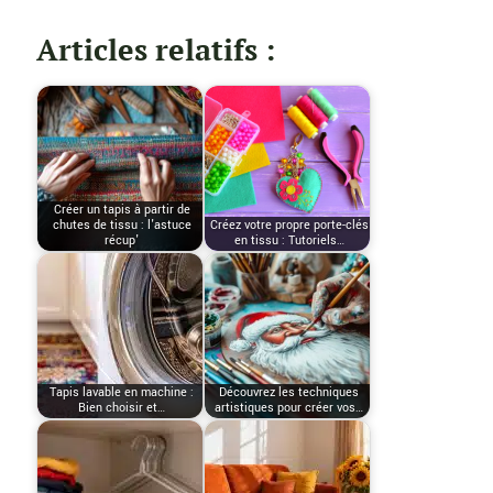
Articles relatifs :
Créer un tapis à partir de
chutes de tissu : l'astuce
Créez votre propre porte-clés
récup'
en tissu : Tutoriels…
Tapis lavable en machine :
Découvrez les techniques
Bien choisir et…
artistiques pour créer vos…