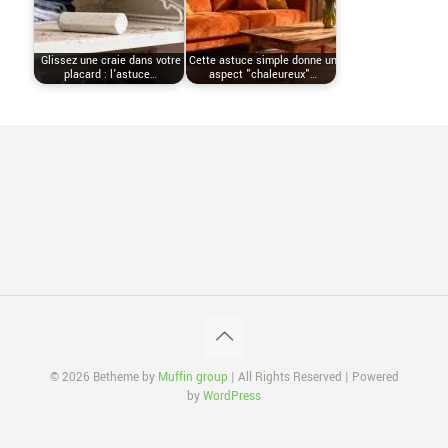
Glissez une craie dans votre
Cette astuce simple donne un
placard : l’astuce…
aspect "chaleureux"…
© 2026 Betheme by
Muffin group
| All Rights Reserved | Powered
by
WordPress