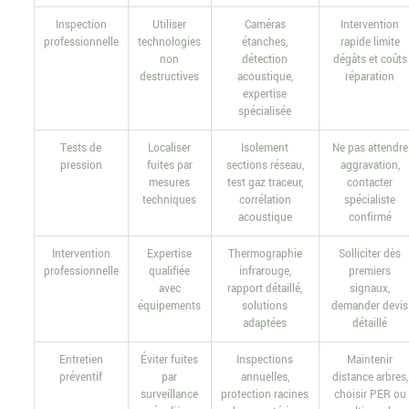
Inspection
Utiliser
Caméras
Intervention
professionnelle
technologies
étanches,
rapide limite
non
détection
dégâts et coûts
destructives
acoustique,
réparation
expertise
spécialisée
Tests de
Localiser
Isolement
Ne pas attendre
pression
fuites par
sections réseau,
aggravation,
mesures
test gaz traceur,
contacter
techniques
corrélation
spécialiste
acoustique
confirmé
Intervention
Expertise
Thermographie
Solliciter dès
professionnelle
qualifiée
infrarouge,
premiers
avec
rapport détaillé,
signaux,
équipements
solutions
demander devis
adaptées
détaillé
Entretien
Éviter fuites
Inspections
Maintenir
préventif
par
annuelles,
distance arbres,
surveillance
protection racines
choisir PER ou