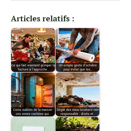
Articles relatifs :
Ce qui fait vraiment grimper la
Un simple geste d’octobre
facture à l'approche…
pour éviter que les…
Coins oubliés de la maison :
Dégât des eaux locataire non
ces zones cachées qui…
responsable : droits et…