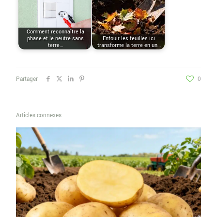
Comment reconnaître la
phase et le neutre sans
Enfouir les feuilles ici
terre…
transforme la terre en un…
Partager
0
Articles connexes