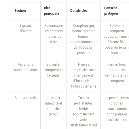
Idée
Conseils
Section
Détails clés
principale
pratiques
Signaux
Reconnaître
Compteur qui
Relever le
d’alerte
les premiers
tourne robinets
compteur
indices de
fermés,
quotidiennemen
fuite
surconsommation
à heure fixe,
de 1000€/an
observer terrain
possible
humide
Variations
Surveiller
Hausse
Fermer tous
consommation
compteur et
progressive sans
robinets et
factures
changement
vérifier rotation
d’habitudes =
compteur
fuite souterraine
Signes visuels
Identifier
Taches
Inspecter zones
humidité et
persistantes,
proches
anomalies
herbe
canalisations
terrain
anormalement
principales et
verte,
raccordements
affaissements sol