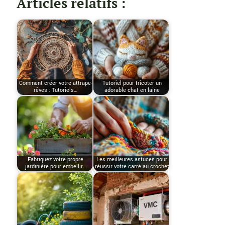
Articles relatifs :
Comment créer votre attrape-
Tutoriel pour tricoter un
rêves : Tutoriels…
adorable chat en laine
Fabriquez votre propre
Les meilleures astuces pour
jardinière pour embellir…
réussir votre carré au crochet