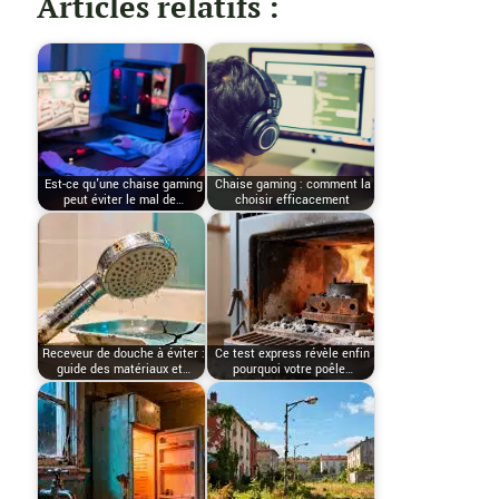
Articles relatifs :
Est-ce qu'une chaise gaming
Chaise gaming : comment la
peut éviter le mal de…
choisir efficacement
Receveur de douche à éviter :
Ce test express révèle enfin
guide des matériaux et…
pourquoi votre poêle…