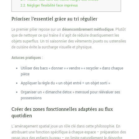
2.2.
Négliger flexibilité face imprévus
Prioriser l’essentiel grâce au tri régulier
Le premier pilier repose sur un
désencombrement méthodique
. Plutôt
que de nettoyer ce qui traîne il s’agit de réduire drastiquement les
objets superflus. Un tri saisonnier des vêtements jouets ou ustensiles
de cuisine évite la surcharge visuelle et physique.
Astuces pratiques :
Utiliser des bacs « donner » « vendre » « recycler » dans chaque
pièce
Appliquer la règle du « un objet entré = un objet sorti »
Organiser un « dimanche detox » mensuel pour réévaluer ses
possessions
Créer des zones fonctionnelles adaptées au flux
quotidien
L’aménagement spatial joue un rôle clé dans cette philosophie. En
attribuant une fonction spécifique à chaque espace – préparation des
repas jeux des enfants bureau – on limite naturellement le désordre.