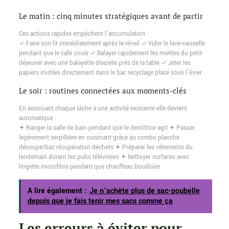
Le matin : cinq minutes stratégiques avant de partir
Ces actions rapides empêchent l’accumulation :
✓ Faire son lit immédiatement après le réveil ✓ Vider le lave-vaisselle
pendant que le café coule ✓ Balayer rapidement les miettes du petit-
déjeuner avec une balayette discrète près de la table ✓ Jeter les
papiers inutiles directement dans le bac recyclage placé sous l’évier
Le soir : routines connectées aux moments-clés
En associant chaque tâche à une activité existante elle devient
automatique :
✦ Ranger la salle de bain pendant que le dentifrice agit ✦ Passer
légèrement serpillière en cuisinant grâce au combo planche
découpe/bac récupération déchets ✦ Préparer les vêtements du
lendemain durant les pubs télévisées ✦ Nettoyer surfaces avec
lingette microfibre pendant que chauffeau bouilloire
A lire également :
Je n’achète plus de sac-poubelle
depuis que je fais tenir mes sacs comme ça
Les erreurs à éviter pour