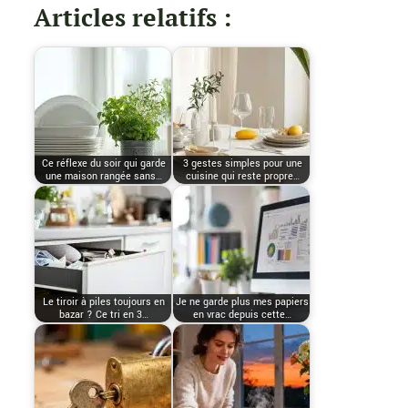
Articles relatifs :
Ce réflexe du soir qui garde
3 gestes simples pour une
une maison rangée sans…
cuisine qui reste propre…
Le tiroir à piles toujours en
Je ne garde plus mes papiers
bazar ? Ce tri en 3…
en vrac depuis cette…