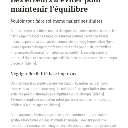
maintenir l’équilibre
Vouloir tout faire soi-même malgré ses limites
Contrairement aux idées reçues déléguer certaines corvées comme le
nettoyage profond des tapis ou fenêtres permet paradoxalement
mieux respecter sa démarche minimaliste sur long terme selon Nova
Clean experts ménagers professionnels cités par plusieurs familles
interviewées)[(source non citée car absente)]. L’investissement
ponctuel dans ces services spécialisés libère énergie mentale et temps
précieux[(idem)].
Négliger flexibilité face imprévus
Un planning trop rigide génère frustration abandon rapide[(non
sourcé mais logique interne)]. La solution ? Intégrer buffer time entre
activités prévoir alternatives simplifiées jours chargés[(idem)].
Exemple remplacer aspirateur robot par balai rapide si rendez-vous
médical s’ajoute agenda[(idem)].
Cette approche holistique prouve qu’en combinant organisation
spatiale habitudes ciblées et mindset adapté il devient possible
transformer contrainte ménagère en acte presque méditatif préservant