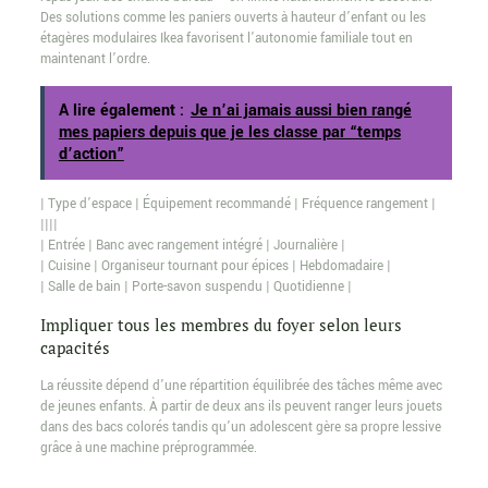
Des solutions comme les paniers ouverts à hauteur d’enfant ou les
étagères modulaires Ikea favorisent l’autonomie familiale tout en
maintenant l’ordre.
A lire également :
Je n’ai jamais aussi bien rangé
mes papiers depuis que je les classe par “temps
d’action”
| Type d’espace | Équipement recommandé | Fréquence rangement |
||||
| Entrée | Banc avec rangement intégré | Journalière |
| Cuisine | Organiseur tournant pour épices | Hebdomadaire |
| Salle de bain | Porte-savon suspendu | Quotidienne |
Impliquer tous les membres du foyer selon leurs
capacités
La réussite dépend d’une répartition équilibrée des tâches même avec
de jeunes enfants. À partir de deux ans ils peuvent ranger leurs jouets
dans des bacs colorés tandis qu’un adolescent gère sa propre lessive
grâce à une machine préprogrammée.