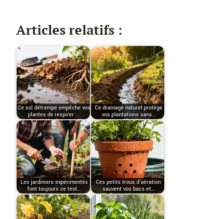
Articles relatifs :
Ce sol détrempé empêche vos
Ce drainage naturel protège
plantes de respirer :…
vos plantations sans…
Les jardiniers expérimentés
Ces petits trous d’aération
font toujours ce test…
sauvent vos bacs et…