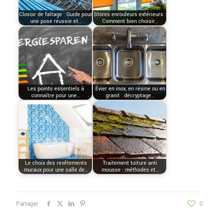
Closoir de faîtage : Guide pour
Stores enrouleurs extérieurs :
une pose réussie et…
Comment bien choisir…
Les points essentiels à
Évier en inox, en résine ou en
connaître pour une…
granit : décryptage…
Le choix des revêtements
Traitement toiture anti
muraux pour une salle de…
mousse : méthodes et…
Partager
0