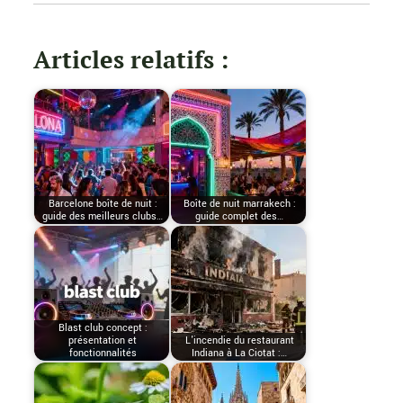
Articles relatifs :
Barcelone boîte de nuit :
Boîte de nuit marrakech :
guide des meilleurs clubs…
guide complet des…
Blast club concept :
présentation et
L'incendie du restaurant
fonctionnalités
Indiana à La Ciotat :…