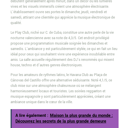
débutent généralement après minuit, dans un décor où les lumières
vives et les visuels immersifs créent une atmosphère électrisante.
L’établissement ouvre ses portes le dimanche, jeudi, vendredi et
samedi, attirant une clientèle qui apprécie la musique électronique de
qualité.
Le Play Club, niché sur C. de Cuba, constitue une autre perle de la vie
nocturne valencienne avec sa note de 4,3/5. Cet endroit privilégié
propose une programmation musicale soignée les dimanches et
samedis. L’ambiance y est particulièrement stylée, ce qui en fait un lieu
idéal pour ceux qui souhaitent vivre une expérience inoubliable entre
amis. La salle accueille régulièrement des DJ’s renommés qui mixent
house, techno et d’autres genres électroniques.
Pour les amateurs de rythmes latins, le Havana Club au Plaça de
Cánovas del Castillo offre une alternative séduisante. Noté 4,1/5, ce
club mise sur une atmosphère chaleureuse où se mélangent
harmonieusement locaux et touristes. Les soirées reggaeton et
musique espagnole y sont particulièrement appréciées, créant une
ambiance unique dans le cœur de la ville.
A lire également :
Maison la plus grande du monde :
Découvrez les secrets de la plus grande demeure