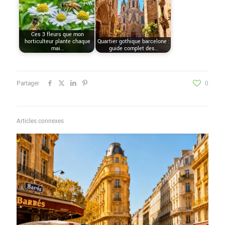
Ces 3 fleurs que mon
horticulteur plante chaque
Quartier gothique barcelone :
mai…
guide complet des…
Partager
0
Articles connexes