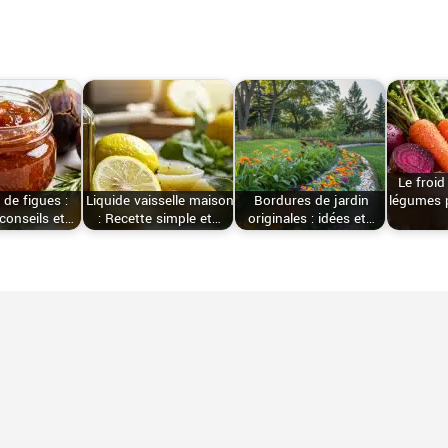
Le froid
de figues :
Liquide vaisselle maison
Bordures de jardin
légumes 
 conseils et…
: Recette simple et…
originales : idées et…