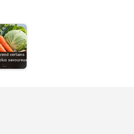
 rend certains
plus savoureux
:…