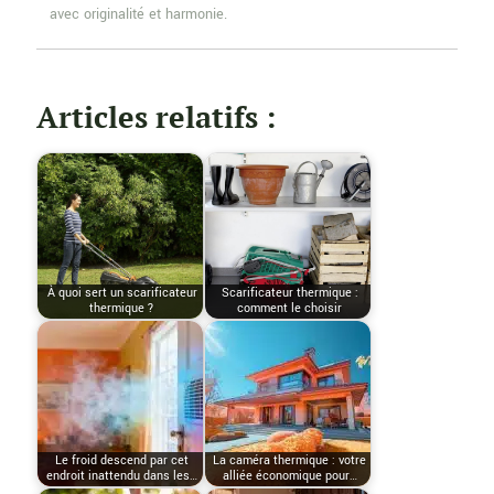
avec originalité et harmonie.
Articles relatifs :
À quoi sert un scarificateur
Scarificateur thermique :
thermique ?
comment le choisir
Le froid descend par cet
La caméra thermique : votre
endroit inattendu dans les…
alliée économique pour…