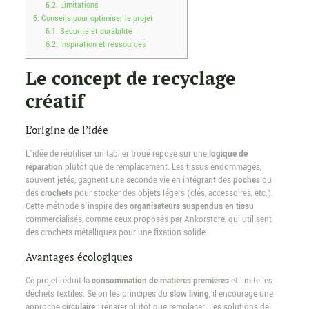
5.2.
Limitations
6.
Conseils pour optimiser le projet
6.1.
Sécurité et durabilité
6.2.
Inspiration et ressources
Le concept de recyclage
créatif
L’origine de l’idée
L’idée de réutiliser un tablier troué repose sur une
logique de
réparation
plutôt que de remplacement. Les tissus endommagés,
souvent jetés, gagnent une seconde vie en intégrant des
poches
ou
des
crochets
pour stocker des objets légers (clés, accessoires, etc.).
Cette méthode s’inspire des
organisateurs suspendus en tissu
commercialisés, comme ceux proposés par Ankorstore, qui utilisent
des crochets métalliques pour une fixation solide.
Avantages écologiques
Ce projet réduit la
consommation de matières premières
et limite les
déchets textiles. Selon les principes du
slow living
, il encourage une
approche
circulaire
: réparer plutôt que remplacer. Les solutions de