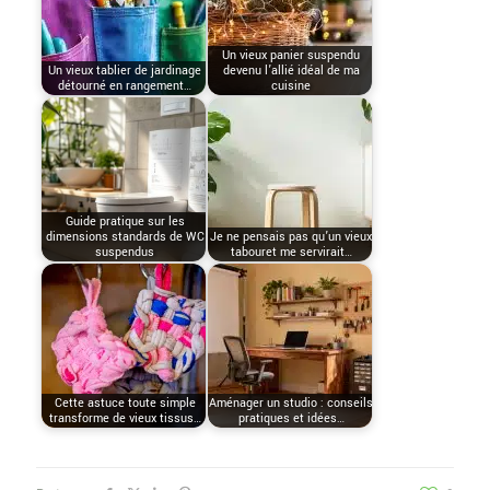
Un vieux panier suspendu
Un vieux tablier de jardinage
devenu l’allié idéal de ma
détourné en rangement…
cuisine
Guide pratique sur les
dimensions standards de WC
Je ne pensais pas qu’un vieux
suspendus
tabouret me servirait…
Cette astuce toute simple
Aménager un studio : conseils
transforme de vieux tissus…
pratiques et idées…