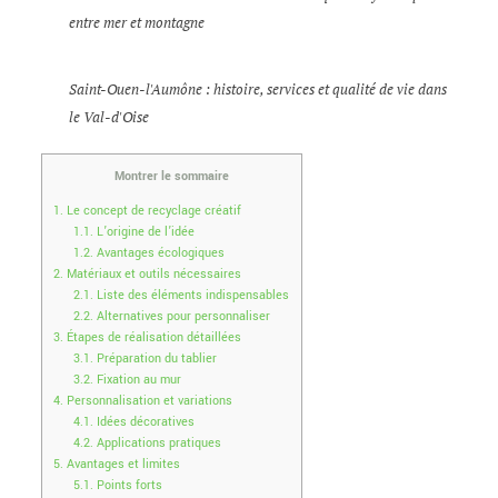
entre mer et montagne
Saint-Ouen-l'Aumône : histoire, services et qualité de vie dans
le Val-d'Oise
Montrer le sommaire
1.
Le concept de recyclage créatif
1.1.
L’origine de l’idée
1.2.
Avantages écologiques
2.
Matériaux et outils nécessaires
2.1.
Liste des éléments indispensables
2.2.
Alternatives pour personnaliser
3.
Étapes de réalisation détaillées
3.1.
Préparation du tablier
3.2.
Fixation au mur
4.
Personnalisation et variations
4.1.
Idées décoratives
4.2.
Applications pratiques
5.
Avantages et limites
5.1.
Points forts