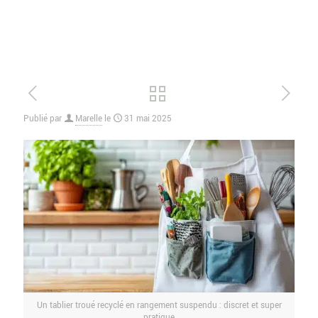
Publié par
Marelle
le
31 mai 2025
Un tablier troué recyclé en rangement suspendu : discret et super
pratique