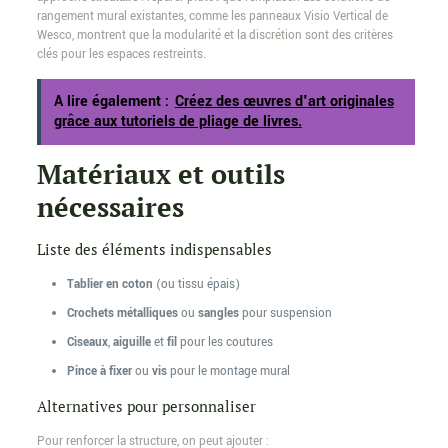
rangement mural existantes, comme les panneaux Visio Vertical de
Wesco, montrent que la modularité et la discrétion sont des critères
clés pour les espaces restreints.
A lire également :
Créez des œuvres d'art originales
grâce aux tutoriels de pliage de livres.
Matériaux et outils
nécessaires
Liste des éléments indispensables
Tablier en coton
(ou tissu épais)
Crochets métalliques
ou
sangles
pour suspension
Ciseaux
,
aiguille
et
fil
pour les coutures
Pince à fixer
ou
vis
pour le montage mural
Alternatives pour personnaliser
Pour renforcer la structure, on peut ajouter :