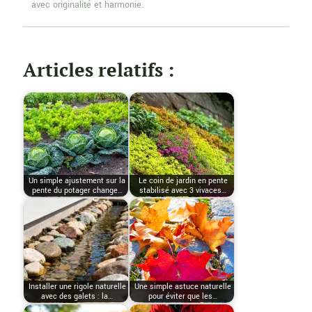
avec originalité et harmonie.
Articles relatifs :
Un simple ajustement sur la
Le coin de jardin en pente
pente du potager change…
stabilisé avec 3 vivaces…
Installer une rigole naturelle
Une simple astuce naturelle
avec des galets : la…
pour éviter que les…