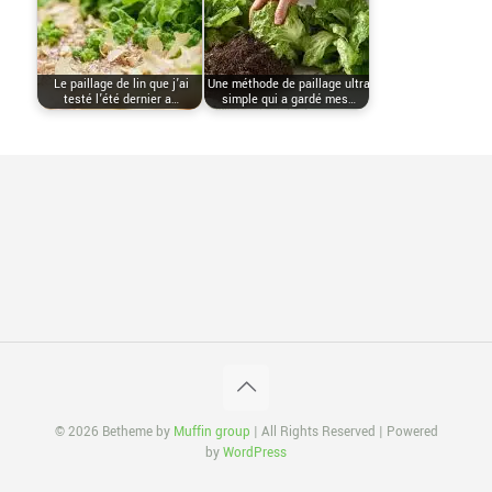
Le paillage de lin que j’ai
Une méthode de paillage ultra
testé l’été dernier a…
simple qui a gardé mes…
© 2026 Betheme by
Muffin group
| All Rights Reserved | Powered
by
WordPress