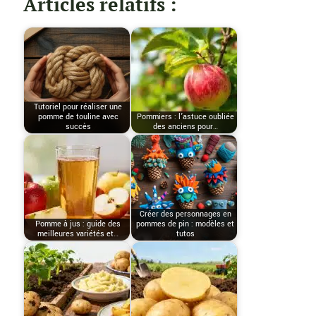
Articles relatifs :
Tutoriel pour réaliser une
pomme de touline avec
Pommiers : l’astuce oubliée
succès
des anciens pour…
Créer des personnages en
Pomme à jus : guide des
pommes de pin : modèles et
meilleures variétés et…
tutos