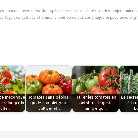
es espaces avec créativité. Spécialiste du DIY, elle réalise des projets uniqu
e partage ses astuces et conseils pour personnaliser chaque espace avec origin
uce méconnue
Tomates sans pépins :
Tailler les tomates en
Le secret
 prolonger la
guide complet pour
octobre : le geste
à la r
colte…
cultiver et…
simple qui…
b