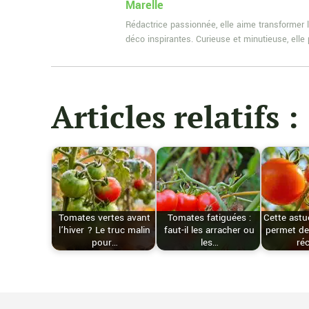
Marelle
Rédactrice passionnée, elle aime transformer l
déco inspirantes. Curieuse et minutieuse, ell
Articles relatifs :
Tomates vertes avant
Tomates fatiguées :
Cette ast
l’hiver ? Le truc malin
faut-il les arracher ou
permet de
pour…
les…
ré