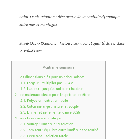
Saint-Denis Réunion : découverte de la capitale dynamique
entre mer et montagne
Saint-Ouen-l'Aumône : histoire, services et qualité de vie dans
le Val-d'Oise
Montrer le sommaire
1.
Les dimensions clés pour un rideau adapté
1.1.
Largeur : multiplier par 1,5 à 2
1.2.
Hauteur : jusqu’au sol ou mi-hauteur
2.
Les matériaux idéaux pour les petites fenêtres
2.1.
Polyester : entretien facile
2.2.
Coton mélangé : naturel et souple
2.3.
Lin : effet aérien et tendance 2025
3.
Les styles déco à privilégier
3.1.
Voilage : lumière et discrétion
3.2.
Tamisant : équilibre entre lumière et obscurité
3.3.
Occultant : isolation totale