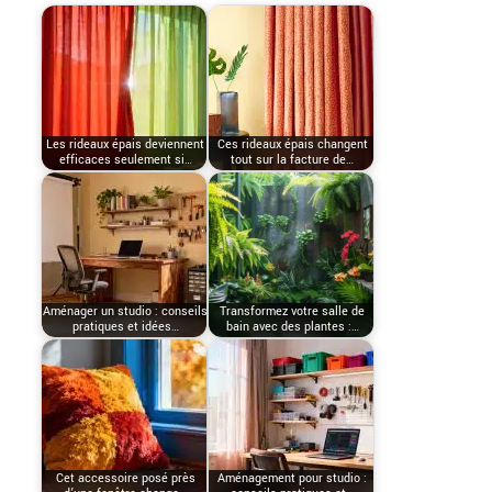
Les rideaux épais deviennent
Ces rideaux épais changent
efficaces seulement si…
tout sur la facture de…
Aménager un studio : conseils
Transformez votre salle de
pratiques et idées…
bain avec des plantes :…
Cet accessoire posé près
Aménagement pour studio :