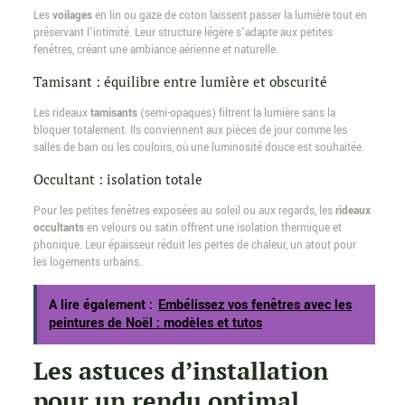
Les
voilages
en lin ou gaze de coton laissent passer la lumière tout en
préservant l’intimité. Leur structure légère s’adapte aux petites
fenêtres, créant une ambiance aérienne et naturelle.
Tamisant : équilibre entre lumière et obscurité
Les rideaux
tamisants
(semi-opaques) filtrent la lumière sans la
bloquer totalement. Ils conviennent aux pièces de jour comme les
salles de bain ou les couloirs, où une luminosité douce est souhaitée.
Occultant : isolation totale
Pour les petites fenêtres exposées au soleil ou aux regards, les
rideaux
occultants
en velours ou satin offrent une isolation thermique et
phonique. Leur épaisseur réduit les pertes de chaleur, un atout pour
les logements urbains.
A lire également :
Embélissez vos fenêtres avec les
peintures de Noël : modèles et tutos
Les astuces d’installation
pour un rendu optimal