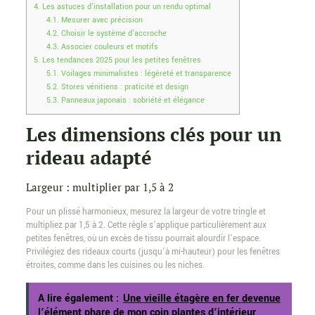
4.
Les astuces d’installation pour un rendu optimal
4.1.
Mesurer avec précision
4.2.
Choisir le système d’accroche
4.3.
Associer couleurs et motifs
5.
Les tendances 2025 pour les petites fenêtres
5.1.
Voilages minimalistes : légèreté et transparence
5.2.
Stores vénitiens : praticité et design
5.3.
Panneaux japonais : sobriété et élégance
Les dimensions clés pour un
rideau adapté
Largeur : multiplier par 1,5 à 2
Pour un plissé harmonieux, mesurez la largeur de votre tringle et
multipliez par 1,5 à 2. Cette règle s’applique particulièrement aux
petites fenêtres, où un excès de tissu pourrait alourdir l’espace.
Privilégiez des rideaux courts (jusqu’à mi-hauteur) pour les fenêtres
étroites, comme dans les cuisines ou les niches.
A lire également :
Une vieille étagère en fer devenue
l’élément phare de mon coin plantes d’intérieur