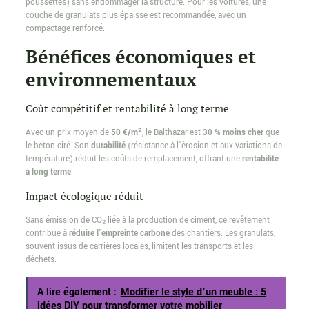
poussettes) sans endommager la structure. Pour les voitures, une
couche de granulats plus épaisse est recommandée, avec un
compactage renforcé.
Bénéfices économiques et
environnementaux
Coût compétitif et rentabilité à long terme
Avec un prix moyen de
50 €/m²
, le Balthazar est
30 % moins cher
que
le béton ciré. Son
durabilité
(résistance à l’érosion et aux variations de
température) réduit les coûts de remplacement, offrant une
rentabilité
à long terme
.
Impact écologique réduit
Sans émission de CO₂ liée à la production de ciment, ce revêtement
contribue à
réduire l’empreinte carbone
des chantiers. Les granulats,
souvent issus de carrières locales, limitent les transports et les
déchets.
A lire également :
Modifier le style d'un meuble : 5
idées DIY pour transformer votre mobilier