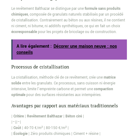
Le revêtement Balthazar se distingue par une
formule sans produits
chimiques
, composée de granulats naturels stabilisés par un procédé
de cristallisation. Contrairement au béton ou aux résines, il ne contient
ni ciment, ni bitume, ni additifs synthétiques, ce qui en fait un choix
écoresponsable
pour les projets de bricolage ou de construction.
A lire également :
Décorer une maison neuve : nos
conseils
Processus de cristallisation
La cristallisation, méthode clé de ce revêtement, crée une
matrice
solide
entre les granulats. Ce processus, sans cuisson ni énergie
intensive, limite l’empreinte carbone et permet une
compaction
optimale
pour des surfaces résistantes aux intempéries.
Avantages par rapport aux matériaux traditionnels
|
Critère
|
Revêtement Balthazar
|
Béton ciré
|
|–||–|
|
Coût
| 40-70 €/m² | 80-150 €/m² |
|
Écologie
| Zéro produits chimiques | Ciment + résine |