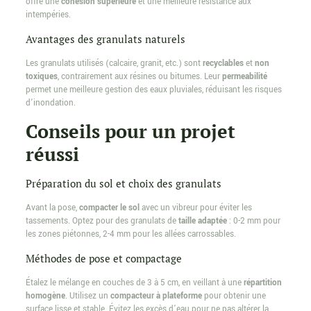
offre une
cohésion supérieure
et une meilleure résistance aux
intempéries.
Avantages des granulats naturels
Les granulats utilisés (calcaire, granit, etc.) sont
recyclables
et
non
toxiques
, contrairement aux résines ou bitumes. Leur
permeabilité
permet une meilleure gestion des eaux pluviales, réduisant les risques
d’inondation.
Conseils pour un projet
réussi
Préparation du sol et choix des granulats
Avant la pose,
compacter le sol
avec un vibreur pour éviter les
tassements. Optez pour des granulats de
taille adaptée
: 0-2 mm pour
les zones piétonnes, 2-4 mm pour les allées carrossables.
Méthodes de pose et compactage
Étalez le mélange en couches de 3 à 5 cm, en veillant à une
répartition
homogène
. Utilisez un
compacteur à plateforme
pour obtenir une
surface lisse et stable. Évitez les excès d’eau pour ne pas altérer la