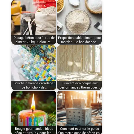
Dosage béton pour 1 sac de
Proportion sable ciment pour
ciment 25 kg : Calcul et…
mortier : Le bon dosage…
Douche italienne carrelage :
L'isolant écologique aux
Le bon choix de…
performances thermiques…
Bougie gourmande : Idées
Comment estimer le poids
déco et tuto DIY pour les…
d'un mètre cube de béton en…