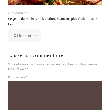
22 novembre 2025
Ce geste du matin rend les salons beaucoup plus chaleureux le
soir
Lire la suite
Laisser un commentaire
Votre adresse e-mail ne sera pas publiée.
Les champs obligatoires sont
indiqués avec
*
Commentaire
*