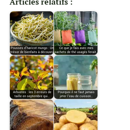
Articles relatifs :
Pousses d'haricot mungo : Un
Ce que je fais avec mes
trésor de bienfaits à découvrir
sachets de thé usagés ferait…
Arbustes : les 3 erreurs de
Pourquoi il ne faut jamais
taille en septembre qui…
jeter l’eau de cuisson…