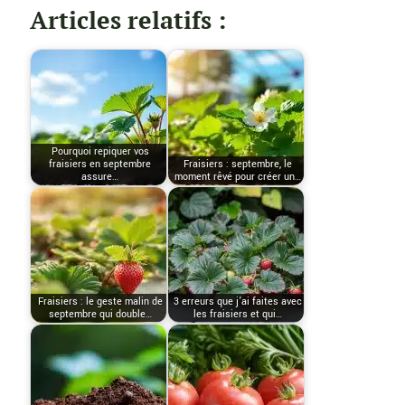
Articles relatifs :
Pourquoi repiquer vos
fraisiers en septembre
Fraisiers : septembre, le
assure…
moment rêvé pour créer un…
Fraisiers : le geste malin de
3 erreurs que j’ai faites avec
septembre qui double…
les fraisiers et qui…