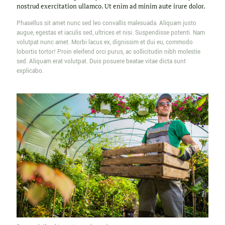
nostrud exercitation ullamco. Ut enim ad minim aute irure dolor.
Phasellus sit amet nunc sed leo convallis malesuada. Aliquam justo
augue, egestas et iaculis sed, ultrices et nisi. Suspendisse potenti. Nam
volutpat nunc amet. Morbi lacus ex, dignissim et dui eu, commodo
lobortis tortor! Proin eleifend orci purus, ac sollicitudin nibh molestie
sed. Aliquam erat volutpat. Duis posuere beatae vitae dicta sunt
explicabo.