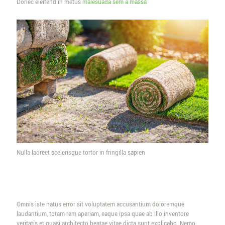
Donec eleifend in metus
malesuada sem a massa
Nulla laoreet scelerisque tortor in fringilla sapien
Omnis iste natus error sit voluptatem accusantium doloremque
laudantium, totam rem aperiam, eaque ipsa quae ab illo inventore
veritatis et quasi architecto beatae vitae dicta sunt explicabo. Nemo