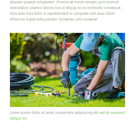
aliquam quaerat voluptatem. Ut enim ad minim veniam, quis nostrud
exercitation ullamco laboris nisi ut aliquip ex ea commodo consequat.
Duis aute irure dolor in reprehenderit in voluptate velit esse cillum
dolore eu fugiat nulla pariatur. Excepteur sint occaecat.
Lorem ipsum dolor sit amet, consectetur adipisicing elit
sed do eiusmod
tempor inc