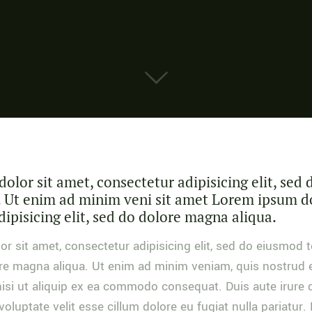
lor sit amet, consectetur adipisicing elit, sed 
 Ut enim ad minim veni sit amet Lorem ipsum do
ipisicing elit, sed do dolore magna aliqua.
r sit amet, consectetur adipisicing elit, sed do eiusmod 
ore magna aliqua. Ut enim ad minim veniam, quis nostrud e
nisi ut aliquip ex ea commodo consequat. Duis aute irure d
voluptate velit esse cillum dolore eu fugiat nulla pariatur.