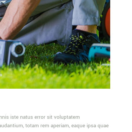
nis iste natus error sit voluptatem
udantium, totam rem aperiam, eaque ipsa quae