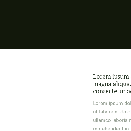
Lorem ipsum do
magna aliqua.
consectetur ad
Lorem ipsum dolo
ut labore et dol
ullamco laboris 
reprehenderit in 