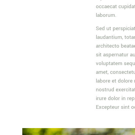
occaecat cupidata
laborum.
Sed ut perspicia
laudantium, tota
architecto beata
sit aspernatur a
voluptatem sequi
amet, consectetu
labore et dolor
nostrud exercita
irure dolor in re
Excepteur sint o