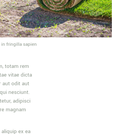
 in fringilla sapien
m, totam rem
tae vitae dicta
 aut odit aut
qui nesciunt.
tur, adipisci
lore magnam
 aliquip ex ea