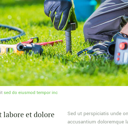
it
sed do eiusmod tempor inc
 labore et dolore
Sed ut perspiciatis unde om
accusantium doloremque la