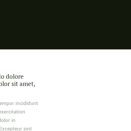
do dolore
lor sit amet,
tempor incididunt
xercitation
olor in
 Excepteur sint