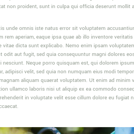
t non proident, sunt in culpa qui officia deserunt mollit 
tis unde omnis iste natus error sit voluptatem accusant
m rem aperiam, eaque ipsa quae ab illo inventore veritatis
e vitae dicta sunt explicabo. Nemo enim ipsam voluptate
ut odit aut fugit, sed quia consequuntur magni dolores eos
 nesciunt. Neque porro quisquam est, qui dolorem ipsum 
r, adipisci velit, sed quia non numquam eius modi tempor
e magnam aliquam quaerat voluptatem. Ut enim ad minim v
tion ullamco laboris nisi ut aliquip ex ea commodo conse
prehenderit in voluptate velit esse cillum dolore eu fugiat n
ccaecat.