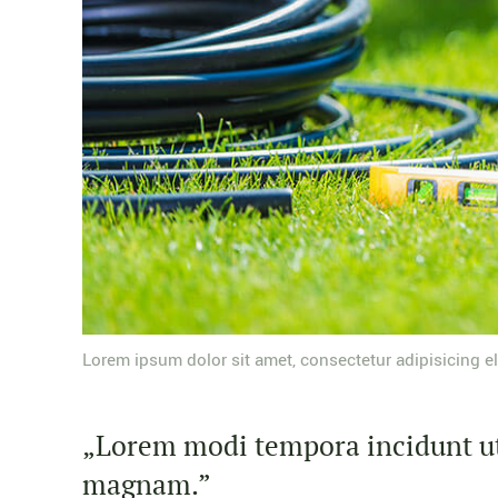
Lorem ipsum dolor sit amet, consectetur adipisicing el
„Lorem modi tempora incidunt ut
magnam.”