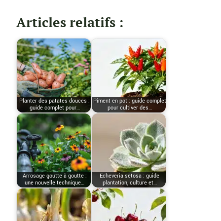
Articles relatifs :
Planter des patates douces :
Piment en pot : guide complet
guide complet pour…
pour cultiver des…
Arrosage goutte à goutte :
Echeveria setosa : guide
une nouvelle technique…
plantation, culture et…