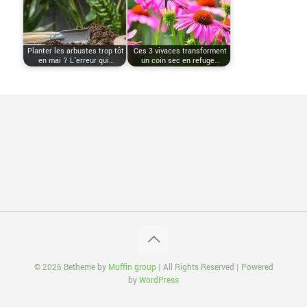
Planter les arbustes trop tôt
Ces 3 vivaces transforment
en mai ? L’erreur qui…
un coin sec en refuge…
© 2026 Betheme by
Muffin group
| All Rights Reserved | Powered
by
WordPress