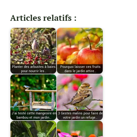
Articles relatifs :
Planter des arbustes à baies
Pourquoi laisser ces fruits
pour nourrir les…
dans le jardin attire…
J’ai testé cette mangeoire en
3 Gestes malins pour faire de
bambou et mon jardin…
votre jardin un refuge…