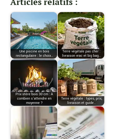
Articles relatifs :
Une piscine en bois
Terre végétale pas cher :
rectangulaire : le choix…
livraison vrac et big bag…
Prix stère bois 30 cm : À
combien s’attendre en
Terre végétale : types, prix,
moyenne ?
livraison et guide…