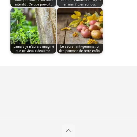
Vinaigre blanc désherbant
Planter les arbustes trop tôt
interdit : Ce que prévoit…
en mai ? L’erreur qui…
Jamais je n’aurais imaginé
Le secret anti-germination
que ce vieux rideau me…
des pommes de terre enfin…