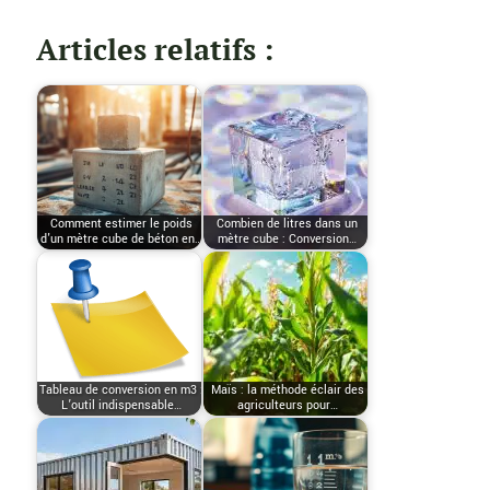
Articles relatifs :
Comment estimer le poids
Combien de litres dans un
d'un mètre cube de béton en…
mètre cube : Conversion…
Tableau de conversion en m3 :
Maïs : la méthode éclair des
L’outil indispensable…
agriculteurs pour…