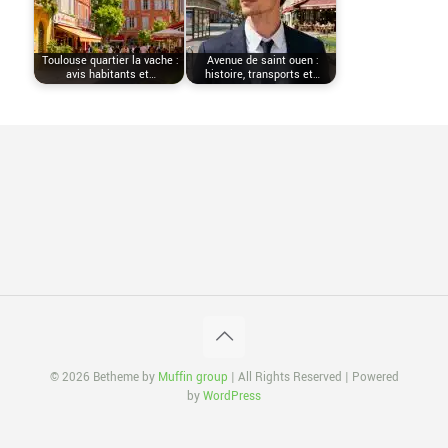
Toulouse quartier la vache :
Avenue de saint ouen :
avis habitants et…
histoire, transports et…
© 2026 Betheme by
Muffin group
| All Rights Reserved | Powered
by
WordPress