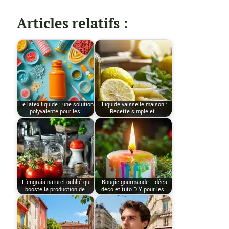
Articles relatifs :
Le latex liquide : une solution
Liquide vaisselle maison :
polyvalente pour les…
Recette simple et…
L’engrais naturel oublié qui
Bougie gourmande : Idées
booste la production de…
déco et tuto DIY pour les…