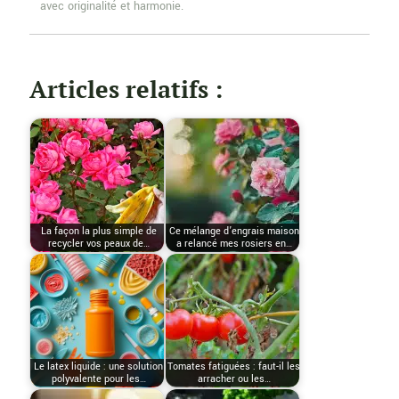
avec originalité et harmonie.
Articles relatifs :
La façon la plus simple de
Ce mélange d’engrais maison
recycler vos peaux de…
a relancé mes rosiers en…
Le latex liquide : une solution
Tomates fatiguées : faut-il les
polyvalente pour les…
arracher ou les…