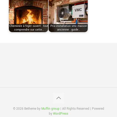
Cheminée à foyer ouvert : tout
Prix installation vmc maison
comprendre sur cette…
ancienne : guide…
© 2026 Betheme by
Muffin group
| All Rights Reserved | Powered
by
WordPress