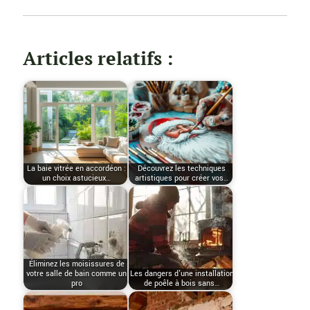
Articles relatifs :
La baie vitrée en accordéon :
Découvrez les techniques
un choix astucieux…
artistiques pour créer vos…
Éliminez les moisissures de
votre salle de bain comme un
Les dangers d'une installation
pro
de poêle à bois sans…