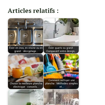
Articles relatifs :
Évier en inox, en résine ou en
Évier quartz ou granit :
granit : décryptage…
Comparatif entre design,…
Comment nettoyer une
Choisir la meilleure plancha
plancha : Méthodes simples
électrique : conseils…
et…