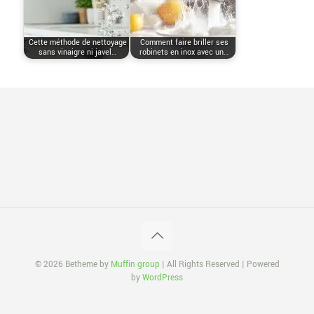
Cette méthode de nettoyage
Comment faire briller ses
sans vinaigre ni javel…
robinets en inox avec un…
© 2026 Betheme by
Muffin group
| All Rights Reserved | Powered
by
WordPress