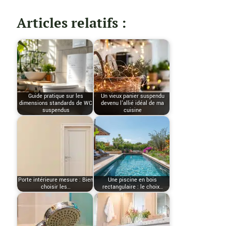
Articles relatifs :
Guide pratique sur les
Un vieux panier suspendu
dimensions standards de WC
devenu l’allié idéal de ma
suspendus
cuisine
Porte intérieure mesure : Bien
Une piscine en bois
choisir les…
rectangulaire : le choix…