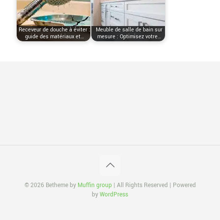
Receveur de douche à éviter :
Meuble de salle de bain sur
guide des matériaux et…
mesure : Optimisez votre…
© 2026 Betheme by
Muffin group
| All Rights Reserved | Powered
by
WordPress