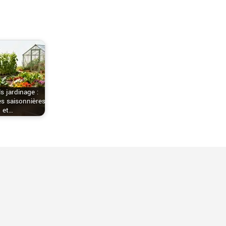
s jardinage :
s saisonnières
et…