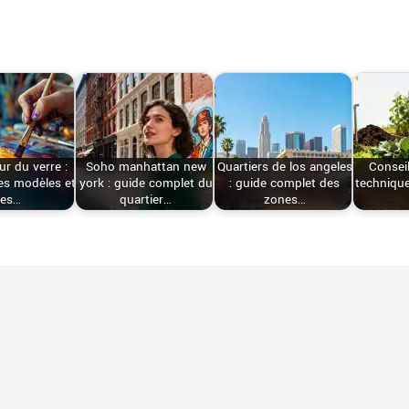
ur du verre :
Soho manhattan new
Quartiers de los angeles
Conseil
es modèles et
york : guide complet du
: guide complet des
technique
es…
quartier…
zones…