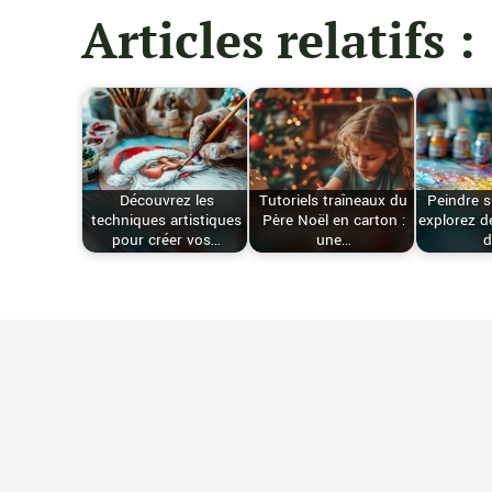
Articles relatifs :
Découvrez les
Tutoriels traîneaux du
Peindre s
techniques artistiques
Père Noël en carton :
explorez d
pour créer vos…
une…
d