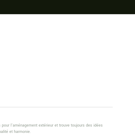
es pour l'aménagement extérieur et trouve toujours des idées
alité et harmonie.