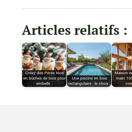
Articles relatifs :
Créez des Pères Noël
Maison en
en bûches de bois pour
Une piscine en bois
main 10
embellir…
rectangulaire : le choix…
co