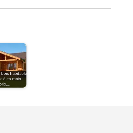
 bois habitable
lé en main :
prix,…