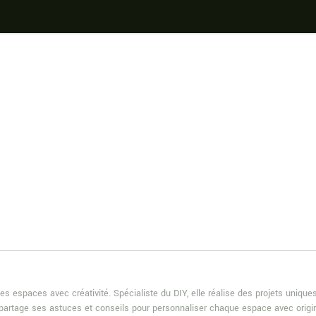
es espaces avec créativité. Spécialiste du DIY, elle réalise des projets uniqu
e partage ses astuces et conseils pour personnaliser chaque espace avec origin