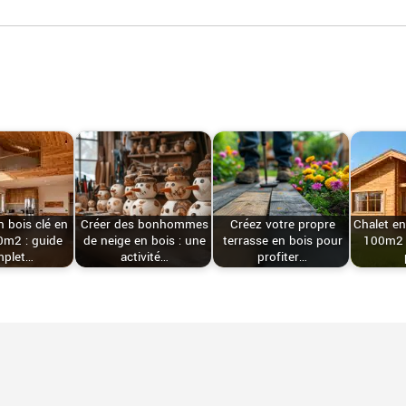
 bois clé en
Créer des bonhommes
Créez votre propre
Chalet en
0m2 : guide
de neige en bois : une
terrasse en bois pour
100m2 c
mplet…
activité…
profiter…