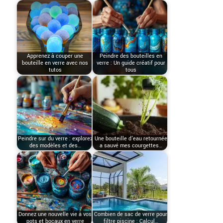
Apprenez à couper une
Peindre des bouteilles en
bouteille en verre avec nos
verre : Un guide créatif pour
tutos
tous
Peindre sur du verre : explorez
Une bouteille d’eau retournée
des modèles et des…
a sauvé mes courgettes…
Donnez une nouvelle vie à vos
Combien de sac de verre pour
pots et bocaux en verre
filtre piscine : Calcul…