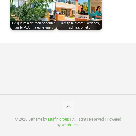
Ce que m’a dit mon banquier
Camsp la ciotat : services,
sur le PEA m’a évité une…
admission et…
© 2026 Betheme by
Muffin group
| All Rights Reserved | Powered
by
WordPress