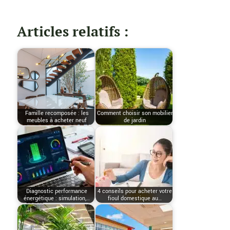
Articles relatifs :
Famille recomposée : les
Comment choisir son mobilier
meubles à acheter neuf
de jardin
Diagnostic performance
4 conseils pour acheter votre
énergétique : simulation,…
fioul domestique au…