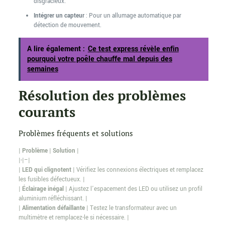
disgracieux.
Intégrer un capteur
: Pour un allumage automatique par
détection de mouvement.
A lire également :
Ce test express révèle enfin
pourquoi votre poêle chauffe mal depuis des
semaines
Résolution des problèmes
courants
Problèmes fréquents et solutions
|
Problème
|
Solution
|
|-|–|
|
LED qui clignotent
| Vérifiez les connexions électriques et remplacez
les fusibles défectueux. |
|
Éclairage inégal
| Ajustez l’espacement des LED ou utilisez un profil
aluminium réfléchissant. |
|
Alimentation défaillante
| Testez le transformateur avec un
multimètre et remplacez-le si nécessaire. |