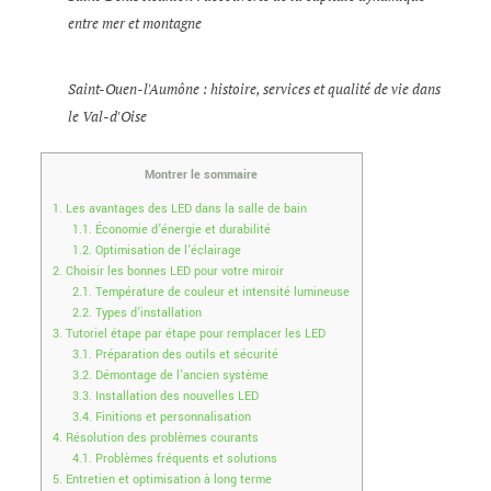
entre mer et montagne
Saint-Ouen-l'Aumône : histoire, services et qualité de vie dans
le Val-d'Oise
Montrer le sommaire
1.
Les avantages des LED dans la salle de bain
1.1.
Économie d’énergie et durabilité
1.2.
Optimisation de l’éclairage
2.
Choisir les bonnes LED pour votre miroir
2.1.
Température de couleur et intensité lumineuse
2.2.
Types d’installation
3.
Tutoriel étape par étape pour remplacer les LED
3.1.
Préparation des outils et sécurité
3.2.
Démontage de l’ancien système
3.3.
Installation des nouvelles LED
3.4.
Finitions et personnalisation
4.
Résolution des problèmes courants
4.1.
Problèmes fréquents et solutions
5.
Entretien et optimisation à long terme