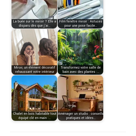
La buée sur le miroir ? Elle a
Film fenêtre miroir : Astuces
disparu dès que j’ai…
pour une pose facile…
Miroir, un élément décoratif
Transformez votre salle de
rehaussant votre intérieur
bain avec des plantes :…
Chalet en bois habitable tout
Aménager un studio : conseils
équipé clé en main :…
pratiques et idées…