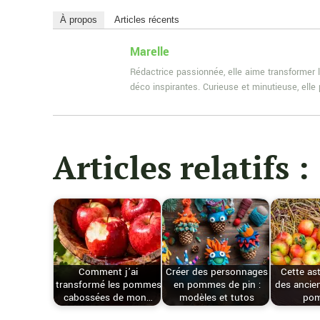
À propos
Articles récents
Marelle
Rédactrice passionnée, elle aime transformer l
déco inspirantes. Curieuse et minutieuse, ell
Articles relatifs :
Comment j’ai
Créer des personnages
Cette as
transformé les pommes
en pommes de pin :
des ancien
cabossées de mon…
modèles et tutos
po