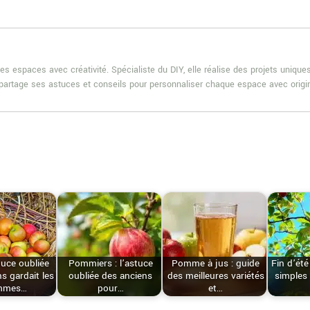
es espaces avec créativité. Spécialiste du DIY, elle réalise des projets uniqu
e partage ses astuces et conseils pour personnaliser chaque espace avec origin
tuce oubliée
Pommiers : l’astuce
Pomme à jus : guide
Fin d’été
s gardait les
oubliée des anciens
des meilleures variétés
simples
mmes…
pour…
et…