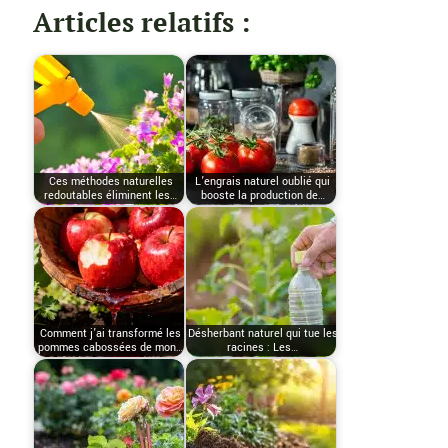
Articles relatifs :
Ces méthodes naturelles
L’engrais naturel oublié qui
redoutables éliminent les…
booste la production de…
Comment j’ai transformé les
Désherbant naturel qui tue les
pommes cabossées de mon…
racines : Les…