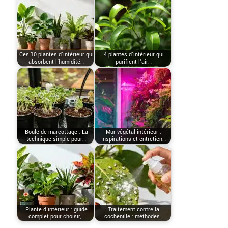
Ces 10 plantes d’intérieur qui
4 plantes d’intérieur qui
absorbent l’humidité…
purifient l’air…
Boule de marcottage : La
Mur végétal intérieur :
technique simple pour…
Inspirations et entretien…
Plante d'intérieur : guide
Traitement contre la
complet pour choisir,…
cochenille : méthodes…